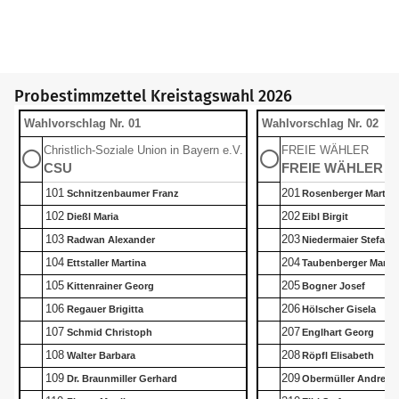
Probestimmzettel Kreistagswahl 2026
Wahlvorschlag Nr. 01
Wahlvorschlag Nr. 02
Christlich-Soziale Union in Bayern e.V.
FREIE WÄHLER
◯
◯
CSU
FREIE WÄHLER
101
201
Schnitzenbaumer Franz
Rosenberger Martin
102
202
Dießl Maria
Eibl Birgit
103
203
Radwan Alexander
Niedermaier Stefan
104
204
Ettstaller Martina
Taubenberger Martin
105
205
Kittenrainer Georg
Bogner Josef
106
206
Regauer Brigitta
Hölscher Gisela
107
207
Schmid Christoph
Englhart Georg
108
208
Walter Barbara
Röpfl Elisabeth
109
209
Dr. Braunmiller Gerhard
Obermüller Andreas