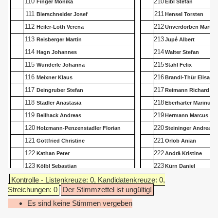
110
210
Finger Monika
Eibl Stefan
111
211
Bierschneider Josef
Hensel Torsten
112
212
Heiler-Loth Verena
Unverdorben Martin
113
213
Reisberger Martin
Jupé Albert
114
214
Hagn Johannes
Walter Stefan
115
215
Wunderle Johanna
Stahl Felix
116
216
Meixner Klaus
Brandl-Thür Elisabe
117
217
Deingruber Stefan
Reimann Richard
118
218
Stadler Anastasia
Eberharter Marinus
119
219
Beilhack Andreas
Hermann Marcus
120
220
Holzmann-Penzenstadler Florian
Steininger Andreas
121
221
Göttfried Christine
Orlob Anian
122
222
Kathan Peter
Andrä Kristine
123
223
Kölbl Sebastian
Kürn Daniel
124
224
Eck Martina
Grassinger Thomas
Kontrolle - Listenkreuze: 0, Kandidatenkreuze: 0,
Streichungen: 0
Der Stimmzettel ist ungültig!
125
225
Reinthaler Florian
Radde Christian
Es sind keine Stimmen vergeben
126
226
Fuchs Alois
Berghammer Stefan
127
227
Leidgschwendner Elisabeth
Steinberger Jennifer